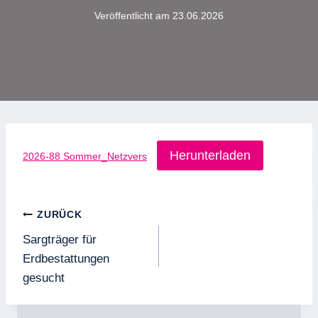
Veröffentlicht am
23.06.2026
Herunterladen
2026-88 Sommer_Netzvers
Beitragsnavigation
ZURÜCK
Sargträger für
Erdbestattungen
gesucht