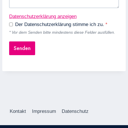
Datenschutzerklärung anzeigen
Der Datenschutzerklärung stimme ich zu.
*
* Vor dem Senden bitte mindestens diese Felder ausfüllen.
Senden
S
e
n
d
e
n
Kontakt
Impressum
Datenschutz