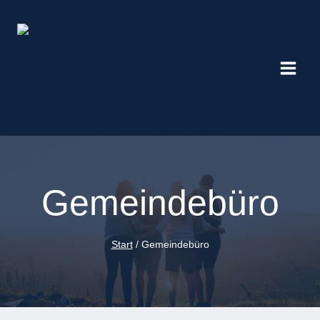
Zum
Inhalt
springen
Gemeindebüro
Start
/
Gemeindebüro